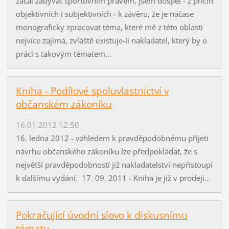
začal zabývat sportovním právem, jsem dospěl - z příčin
objektivních i subjektivních - k závěru, že je načase
monograficky zpracovat téma, které mě z této oblasti
nejvíce zajímá, zvláště existuje-li nakladatel, který by o
práci s takovým tématem...
Kniha - Podílové spoluvlastnictví v
občanském zákoníku
16.01.2012 12:50
16. ledna 2012 - vzhledem k pravděpodobnému přijetí
návrhu občanského zákoníku lze předpokládat, že s
největší pravděpodobností již nakladatelství nepřistoupí
k dalšímu vydání. 17. 09. 2011 - Kniha je již v prodeji...
Pokračující úvodní slovo k diskusnímu
tématu