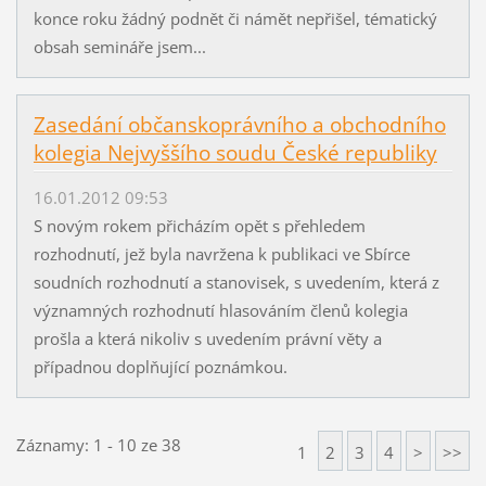
konce roku žádný podnět či námět nepřišel, tématický
obsah semináře jsem...
Zasedání občanskoprávního a obchodního
kolegia Nejvyššího soudu České republiky
16.01.2012 09:53
S novým rokem přicházím opět s přehledem
rozhodnutí, jež byla navržena k publikaci ve Sbírce
soudních rozhodnutí a stanovisek, s uvedením, která z
významných rozhodnutí hlasováním členů kolegia
prošla a která nikoliv s uvedením právní věty a
případnou doplňující poznámkou.
Záznamy: 1 - 10 ze 38
1
2
3
4
>
>>