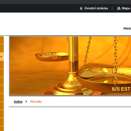
Úvodní stránka
Mapa 
Hled
IUS EST
Iudex
Aktuality