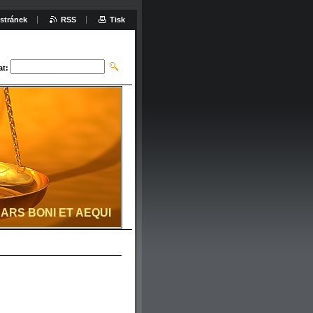
stránek
RSS
Tisk
at:
 ARS BONI ET AEQUI