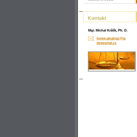
Kontakt
Mgr. Michal Králík, Ph. D.
home.alc
atraz@iu
dexporta
l.cz