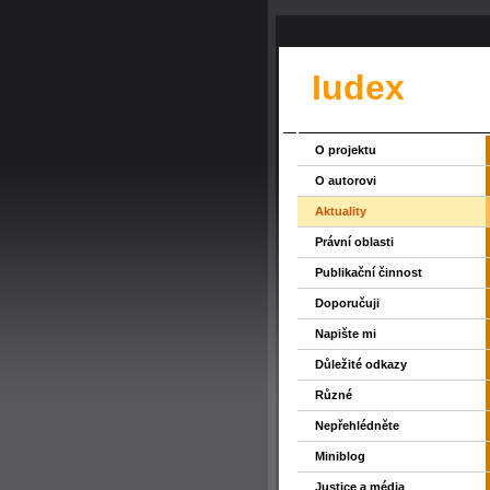
Iudex
O projektu
O autorovi
Aktuality
Právní oblasti
Publikační činnost
Doporučuji
Napište mi
Důležité odkazy
Různé
Nepřehlédněte
Miniblog
Justice a média