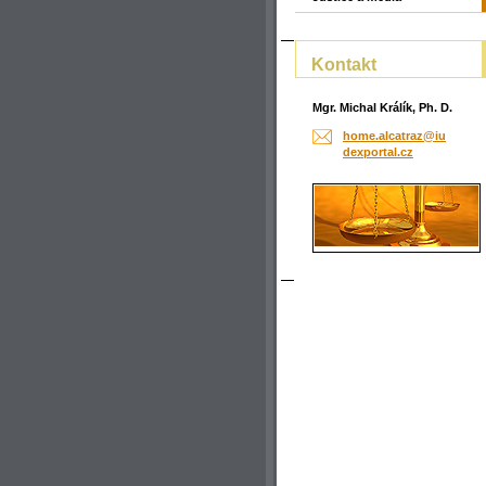
Kontakt
Mgr. Michal Králík, Ph. D.
home.alc
atraz@iu
dexporta
l.cz