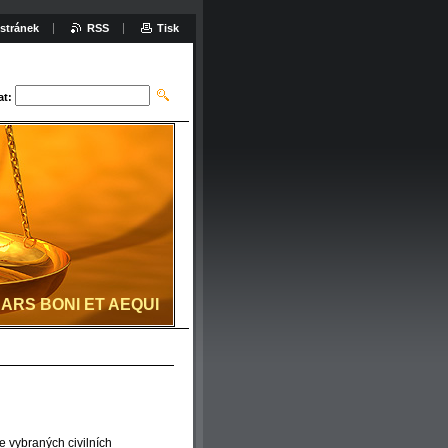
stránek
RSS
Tisk
at:
 ARS BONI ET AEQUI
 vybraných civilních