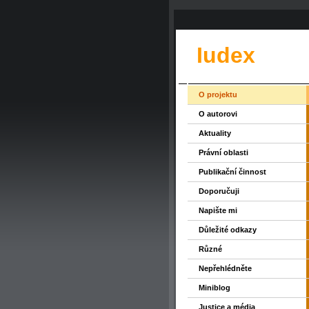
Iudex
O projektu
O autorovi
Aktuality
Právní oblasti
Publikační činnost
Doporučuji
Napište mi
Důležité odkazy
Různé
Nepřehlédněte
Miniblog
Justice a média