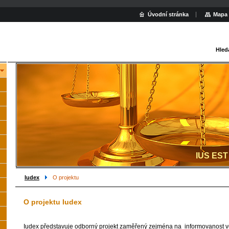
Úvodní stránka
Mapa 
Hled
IUS EST
Iudex
O projektu
O projektu Iudex
Iudex představuje odborný projekt zaměřený zejména na informovanost ve