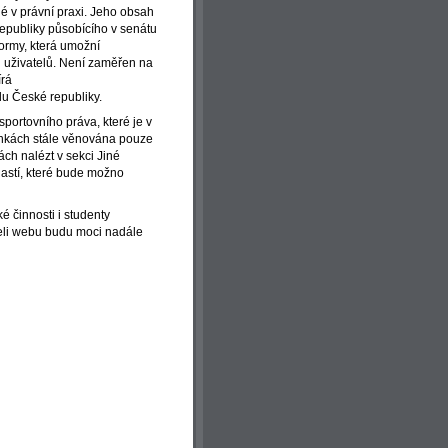
é v právní praxi. Jeho obsah
epubliky působícího v senátu
formy, která umožní
d uživatelů. Není zaměřen na
írá
du České republiky.
sportovního práva, které je v
mínkách stále věnována pouze
ch nalézt v sekci Jiné
lastí, které bude možno
ké činnosti i studenty
teli webu budu moci nadále