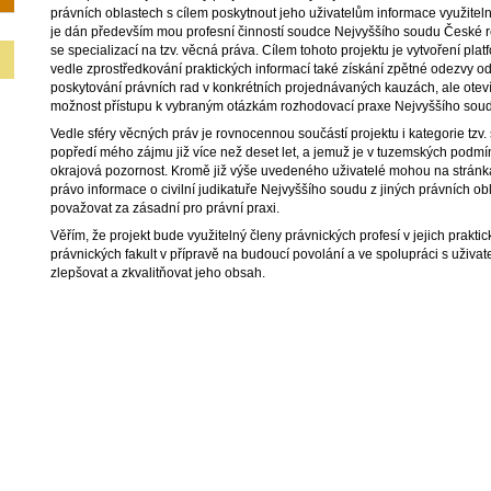
právních oblastech s cílem poskytnout jeho uživatelům informace využiteln
je dán především mou profesní činností soudce Nejvyššího soudu České r
se specializací na tzv. věcná práva. Cílem tohoto projektu je vytvoření plat
vedle zprostředkování praktických informací také získání zpětné odezvy o
poskytování právních rad v konkrétních projednávaných kauzách, ale otev
možnost přístupu k vybraným otázkám rozhodovací praxe Nejvyššího sou
Vedle sféry věcných práv je rovnocennou součástí projektu i kategorie tzv. 
popředí mého zájmu již více než deset let, a jemuž je v tuzemských pod
okrajová pozornost. Kromě již výše uvedeného uživatelé mohou na stránká
právo informace o civilní judikatuře Nejvyššího soudu z jiných právních ob
považovat za zásadní pro právní praxi.
Věřím, že projekt bude využitelný členy právnických profesí v jejich praktic
právnických fakult v přípravě na budoucí povolání a ve spolupráci s uživa
zlepšovat a zkvalitňovat jeho obsah.