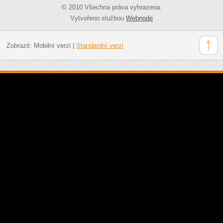
© 2010 Všechna práva vyhrazena.
Vytvořeno službou
Webnode
Zobrazit:
Mobilní verzi
|
Standardní verzi