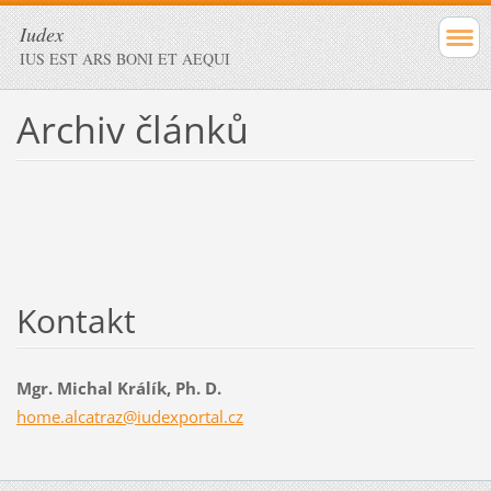
Iudex
IUS EST ARS BONI ET AEQUI
Archiv článků
Kontakt
Mgr. Michal Králík, Ph. D.
home.alc
atraz@iu
dexporta
l.cz