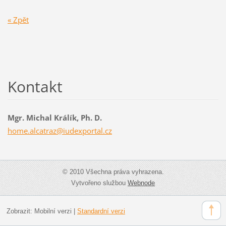
« Zpět
Kontakt
Mgr. Michal Králík, Ph. D.
home.alc
atraz@iu
dexporta
l.cz
© 2010 Všechna práva vyhrazena.
Vytvořeno službou
Webnode
Zobrazit:
Mobilní verzi
|
Standardní verzi